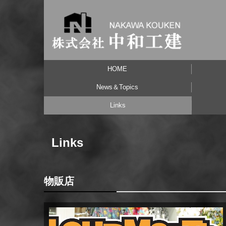
HOME
News＆Topics
Links
建築のセカンドオピニオン
中和工建通信２
中和工建通信１
Links
物販店