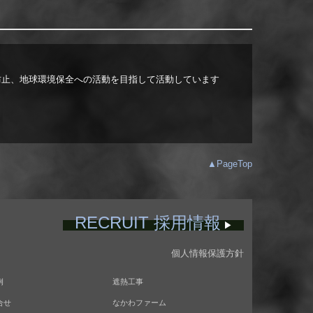
防止、地球環境保全への活動を目指して活動しています
▲PageTop
RECRUIT 採用情報
▶
個人情報保護方針
例
遮熱工事
合せ
なかわファーム