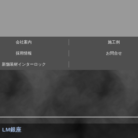
会社案内
施工例
採用情報
お問合せ
Access
事務所・倉庫・牧場・工
リノベーション
公共・医療施設
& more
新築
店舗
新舗装材インターロック
LM銀座