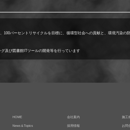
、100パーセントリサイクルを目標に、循環型社会への貢献と、環境汚染の
ング及び図書館ITツールの開発等を行っています
HOME
会社案内
施工
News＆Topics
採用情報
お問