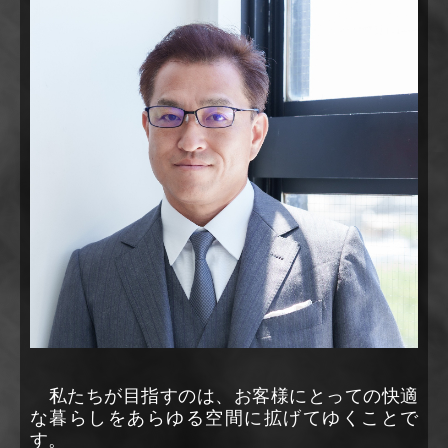
遮熱工事
施工例
News＆Topics
建築のセカンドオピニオン
中和工建通信２
中和工建通信１
採用情報
お問合せ
なかわファーム
Links
私たちが目指すのは、お客様にとっての快適
新舗装材インターロック
な暮らしをあらゆる空間に拡げてゆくことで
す。