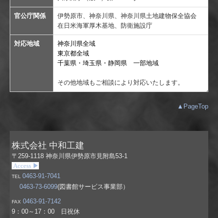
官公庁関係
伊勢原市、神奈川県、神奈川県土地建物保全協会
在日米海軍厚木基地、防衛施設庁
対応地域
神奈川県全域
東京都全域
千葉県・埼玉県・静岡県 一部
地域
その他地域もご相談により対応いたします。
▲PageTop
株式会社 中和工建
〒259-1118
神奈川県伊勢原市見附島53-1
Access ▶
0463-91-7041
TEL
0463-73-6099
(図書館サービス事業部）
0463-91-7142
FAX
9：00～17：00 日祝休