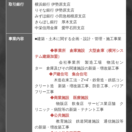
取引銀行
横浜銀行 伊勢原支店
りそな銀行 伊勢原支店
みずほ銀行 小田急相模原支店
きらぼし銀行 厚木支店
中栄信用金庫 愛甲石田支店
事業内容
■建築・土木に関する企画・設計・管理・施工事業
◆事業所 倉庫施設 大型倉庫（横河シス
テム建築加盟）
会社事業所 製造工場 物流セン
ター 倉庫及びその関連施設の新築・増改築工事
◆戸建住宅 集合住宅
木造在来工法・2'×4'・鉄骨造・鉄筋コン
クリート造 新築・増改築工事、防音工事、バリア
フリー工事
◆商業施設 医療施設
物販店 飲食店 サービス業店舗
ク
リニック・病院
等の新築・テナント工事
◆公共施設
教育施設 鉄道関連施設 通信施設等
の新築・増改築工事