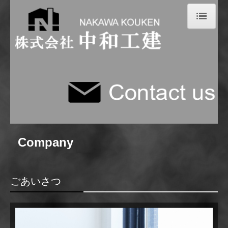
HOME
会社案内
Access
施工例
新築
リノベーション
Company
店舗
事務所・倉庫・牧場・工場
ごあいさつ
公共・医療施設
& more