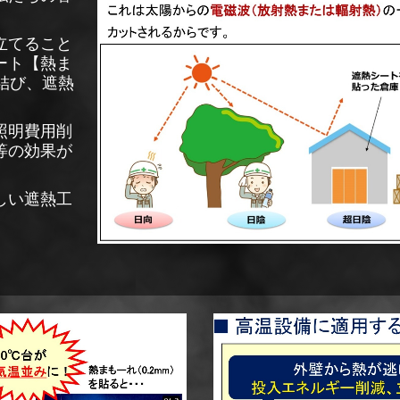
立てること
ート【熱ま
結び、遮熱
照明費用削
等の効果が
しい遮熱工