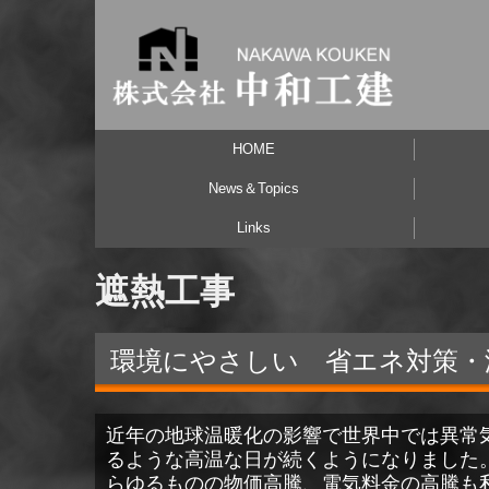
HOME
News＆Topics
Links
建築のセカンドオピニオン
中和工建通信２
中和工建通信１
遮熱工事
環境にやさしい 省エネ対策・
近年の地球温暖化の影響で世界中では異常
るような高温な日が続くようになりました
らゆるものの物価高騰、電気料金の高騰も