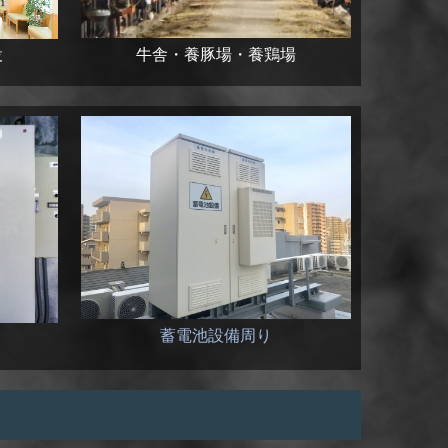
牛舎・養豚場・養鶏場
設
蓄電池設備周り