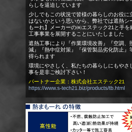
らしを逼迫しています
少しでもこの状況で皆様の暮らしのお役に
はないかという思いから、弊社では遮熱シ
もーれ】メーカーの㈱エステック21と手を
工事事業を展開することにいたしました
遮熱工事により『作業環境改善』『空調、
減』『熱中症対策』『保管製品劣化防止』
得られます
環境にやさしく、私たちの暮らしにもやさ
事を是非ご検討下さい！
パートナー企業：株式会社エステック21
https://www.s-tech21.biz/products/tb.html