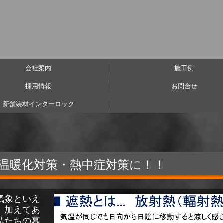
会社案内
施工例
採用情報
お問合せ
Access
事務所・倉庫・牧場・工
リノベーション
公共・医療施設
& more
新築
店舗
新舗装材インターロック
温暖化対策・熱中症対策に！！
気象といえ
。加えてあ
私たちの暮